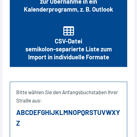
zur Übernahme in ein
Kalenderprogramm, z. B. Outlook
CSV-Datei
semikolon-separierte Liste zum
Import in individuelle Formate
Bitte wählen Sie den Anfangsbuchstaben Ihrer
Straße aus:
A
B
C
D
E
F
G
H
I
J
K
L
M
N
O
P
Q
R
S
T
U
V
W
X
Y
Z