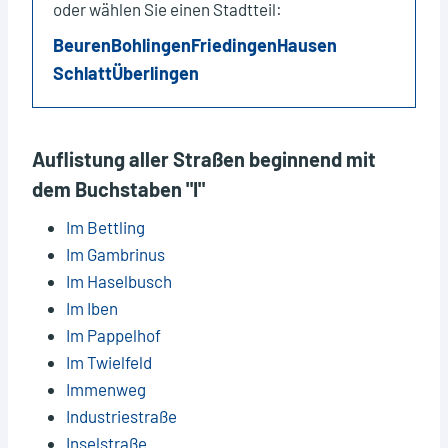
oder wählen Sie einen Stadtteil:
Beuren
Bohlingen
Friedingen
Hausen
Schlatt
Überlingen
Auflistung aller Straßen beginnend mit
dem Buchstaben "I"
Im Bettling
Im Gambrinus
Im Haselbusch
Im Iben
Im Pappelhof
Im Twielfeld
Immenweg
Industriestraße
Inselstraße