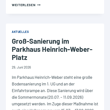
STADTBUS
WEITERLESEN
SINGEN
–
WEGFALL
DER
HALTESTELLEN
AKTUELLES
IN
Groß-Sanierung im
DER
INNENSTADT
Parkhaus Heinrich-Weber-
AUFGRUND
Platz
DES
STADTFESTES
29. Juni 2026
Im Parkhaus Heinrich-Weber steht eine große
Bodensanierung im 1. UG und an der
Einfahrtsrampe an. Diese Sanierung wird über
die Sommermonate (20.07. – 11.09.2026)
umgesetzt werden. Im Zuge dieser Maßnahme ist