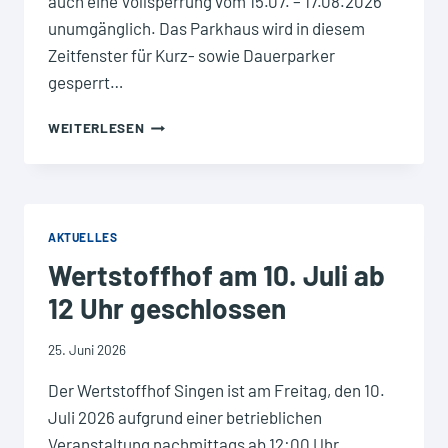
auch eine Vollsperrung vom 15.07. – 17.08.2026
unumgänglich. Das Parkhaus wird in diesem
Zeitfenster für Kurz- sowie Dauerparker
gesperrt…
GROSS-S
WEITERLESEN
ANIERUNG I
M P
ARKHAUS H
EINRICH-W
EBER-P
AKTUELLES
LATZ
Wertstoffhof am 10. Juli ab
12 Uhr geschlossen
25. Juni 2026
Der Wertstoffhof Singen ist am Freitag, den 10.
Juli 2026 aufgrund einer betrieblichen
Veranstaltung nachmittags ab 12:00 Uhr