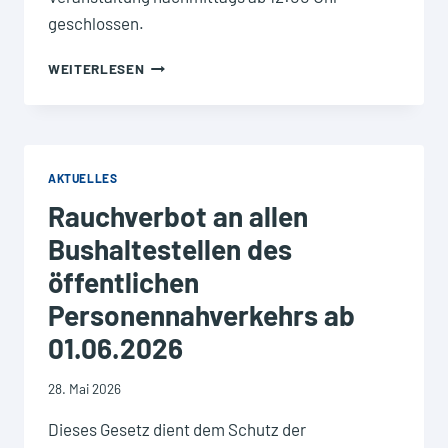
geschlossen.
WERTSTOFFHOF
WEITERLESEN
AM
10.
JULI
AB
12
AKTUELLES
UHR
Rauchverbot an allen
GESCHLOSSEN
Bushaltestellen des
öffentlichen
Personennahverkehrs ab
01.06.2026
28. Mai 2026
Dieses Gesetz dient dem Schutz der