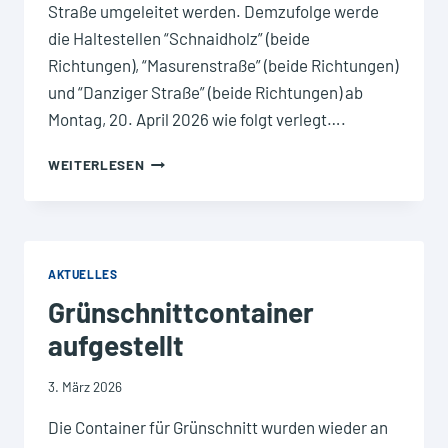
Straße umgeleitet werden. Demzufolge werde
die Haltestellen “Schnaidholz” (beide
Richtungen), “Masurenstraße” (beide Richtungen)
und “Danziger Straße” (beide Richtungen) ab
Montag, 20. April 2026 wie folgt verlegt….
UMLEITUNG
WEITERLESEN
STADTBUS
SINGEN
–
LINIE
6
AKTUELLES
/
Grünschnittcontainer
VERLEGUNG
DER
aufgestellt
HALTESTELLEN
“SCHNAIDHOLZ”,
3. März 2026
“MASURENSTRASSE” U
ND “
Die Container für Grünschnitt wurden wieder an
DANZIGER S