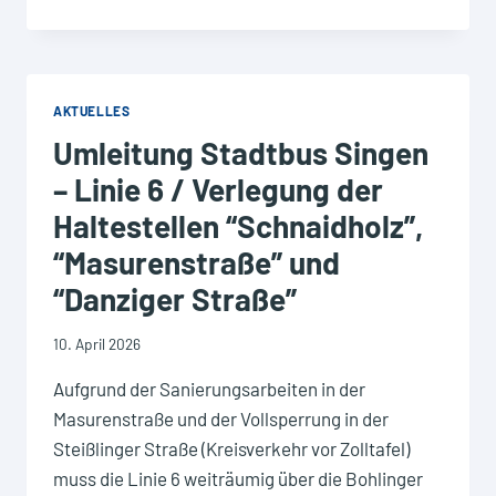
ALLER
ALTKLEIDERCONTAINER
/
RÜCKNAHME
AB
AKTUELLES
1.
Umleitung Stadtbus Singen
JULI
NUR
– Linie 6 / Verlegung der
NOCH
Haltestellen “Schnaidholz”,
IM
WERTSTOFFHOF
“Masurenstraße” und
“Danziger Straße”
10. April 2026
Aufgrund der Sanierungsarbeiten in der
Masurenstraße und der Vollsperrung in der
Steißlinger Straße (Kreisverkehr vor Zolltafel)
muss die Linie 6 weiträumig über die Bohlinger