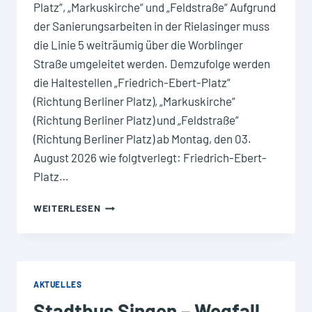
Platz“, „Markuskirche“ und „Feldstraße“ Aufgrund
der Sanierungsarbeiten in der Rielasinger muss
die Linie 5 weiträumig über die Worblinger
Straße umgeleitet werden. Demzufolge werden
die Haltestellen „Friedrich-Ebert-Platz“
(Richtung Berliner Platz), „Markuskirche“
(Richtung Berliner Platz) und „Feldstraße“
(Richtung Berliner Platz) ab Montag, den 03.
August 2026 wie folgtverlegt: Friedrich-Ebert-
Platz…
UMLEITUNG
WEITERLESEN
STADTBUS
SINGEN
–
LINIE
5
AKTUELLES
RICHTUNG
Stadtbus Singen – Wegfall
BERLINER