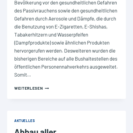
Bevölkerung vor den gesundheitlichen Gefahren
des Passivrauchens sowie den gesundheitlichen
Gefahren durch Aerosole und Dämpfe, die durch
die Benutzung von E-Zigaretten, E-Shishas,
Tabakerhitzern und Wasserpfeifen
(Dampfprodukte) sowie ähnlichen Produkten
hervorgerufen werden. Desweiteren wurden die
bisherigen Bereiche auf alle Bushaltestellen des
öffentlichen Personennahverkehrs ausgeweitet.
Somit…
RAUCHVERBOT
WEITERLESEN
AN
ALLEN
BUSHALTESTELLEN
DES
ÖFFENTLICHEN
AKTUELLES
PERSONENNAHVERKEHRS
Abbau aller
AB