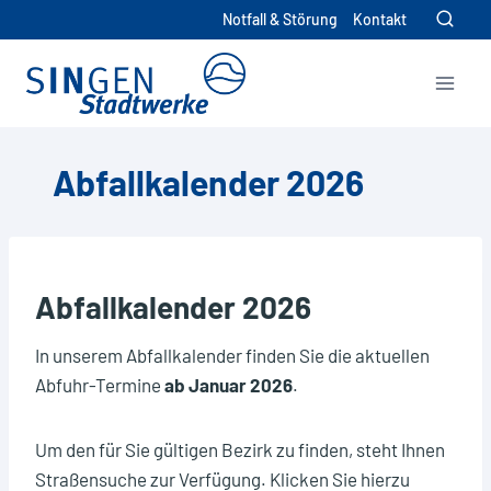
Zum
Notfall & Störung
Kontakt
Inhalt
springen
Hier können Sie ihre individuelle
Exportdatei im ics-Format (für
Kalenderprogramme) oder im csv-
Abfallkalender 2026
Format herunterladen.
Bitte wählen Sie das gewünschte Dateiformat:
ics
csv
Abfallkalender 2026
Bitte wählen Sie die Abfallarten aus, die Sie
verwenden möchten.
In unserem Abfallkalender finden Sie die aktuellen
Abfuhr-Termine
ab Januar 2026
.
Altpapier
Biomüll
Um den für Sie gültigen Bezirk zu finden, steht Ihnen
Gelbe Tonne
Straßensuche zur Verfügung. Klicken Sie hierzu