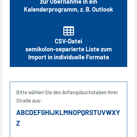
zur Übernahme in ein
Kalenderprogramm, z. B. Outlook
CSV-Datei
semikolon-separierte Liste zum
Import in individuelle Formate
Bitte wählen Sie den Anfangsbuchstaben Ihrer
Straße aus:
A
B
C
D
E
F
G
H
I
J
K
L
M
N
O
P
Q
R
S
T
U
V
W
X
Y
Z