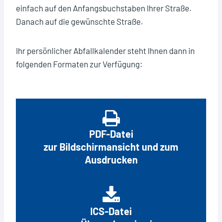
einfach auf den Anfangsbuchstaben Ihrer Straße.
Restmüllabfuhr (schwarzer Deckel) 14-tägig
Danach auf die gewünschte Straße.
Restmüllabfuhr (roter Deckel) alle 4 Wochen
Christbaumabfuhr
Ihr persönlicher Abfallkalender steht Ihnen dann in
folgenden Formaten zur Verfügung:
Wann ist der Wertstoffhof geschlossen
PDF-Datei
zur Bildschirmansicht und zum
Ausdrucken
ICS-Datei