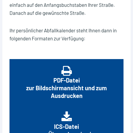
einfach auf den Anfangsbuchstaben Ihrer Straße.
Restmüllabfuhr (schwarzer Deckel) 14-tägig
Danach auf die gewünschte Straße.
Restmüllabfuhr (roter Deckel) alle 4 Wochen
Christbaumabfuhr
Ihr persönlicher Abfallkalender steht Ihnen dann in
folgenden Formaten zur Verfügung:
Wann ist der Wertstoffhof geschlossen
PDF-Datei
zur Bildschirmansicht und zum
Ausdrucken
ICS-Datei