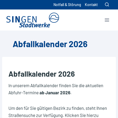
Zum
Notfall & Störung
Kontakt
Inhalt
springen
Hier können Sie ihre individuelle
Exportdatei im ics-Format (für
Kalenderprogramme) oder im csv-
Abfallkalender 2026
Format herunterladen.
Bitte wählen Sie das gewünschte Dateiformat:
ics
csv
Abfallkalender 2026
Bitte wählen Sie die Abfallarten aus, die Sie
verwenden möchten.
In unserem Abfallkalender finden Sie die aktuellen
Abfuhr-Termine
ab Januar 2026
.
Altpapier
Biomüll
Um den für Sie gültigen Bezirk zu finden, steht Ihnen
Gelbe Tonne
Straßensuche zur Verfügung. Klicken Sie hierzu