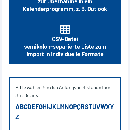
zur Übernahme in ein
Kalenderprogramm, z. B. Outlook
CSV-Datei
semikolon-separierte Liste zum
Import in individuelle Formate
Bitte wählen Sie den Anfangsbuchstaben Ihrer
Straße aus:
A
B
C
D
E
F
G
H
I
J
K
L
M
N
O
P
Q
R
S
T
U
V
W
X
Y
Z