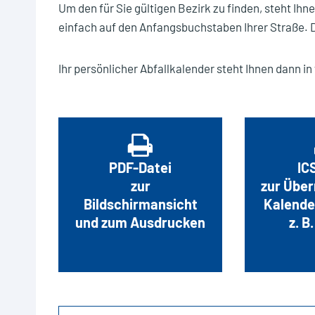
Restm
Um den für Sie gültigen Bezirk zu finden, steht Ih
einfach auf den Anfangsbuchstaben Ihrer Straße. 
Restm
Chris
Ihr persönlicher Abfallkalender steht Ihnen dann i
Wann 
PDF-Datei
IC
zur
zur Über
Bildschirmansicht
Kalend
und zum Ausdrucken
z. B