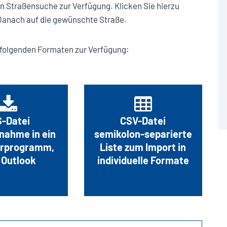
üllabfuhr (schwarzer Deckel) 14-tägig
nen Straßensuche zur Verfügung. Klicken Sie hierzu
Danach auf die gewünschte Straße.
üllabfuhr (roter Deckel) alle 4 Wochen
tbaumabfuhr
n folgenden Formaten zur Verfügung:
ist der Wertstoffhof geschlossen
S-Datei
CSV-Datei
nahme in ein
semikolon-separierte
erprogramm,
Liste zum Import in
. Outlook
individuelle Formate