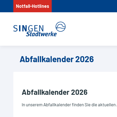
Zum
Notfall-Hotlines
Inhalt
springen
Hier k
Kalen
Abfallkalender 2026
Bitte w
Bitte w
Abfallkalender 2026
Altpa
Biomü
In unserem Abfallkalender finden Sie die aktuelle
Gelbe