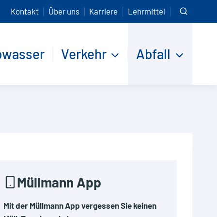
Kontakt
Über uns
Karriere
Lehrmittel
bwasser
Verkehr
Abfall
at (für
.
Müllmann App
Mit der Müllmann App vergessen Sie keinen