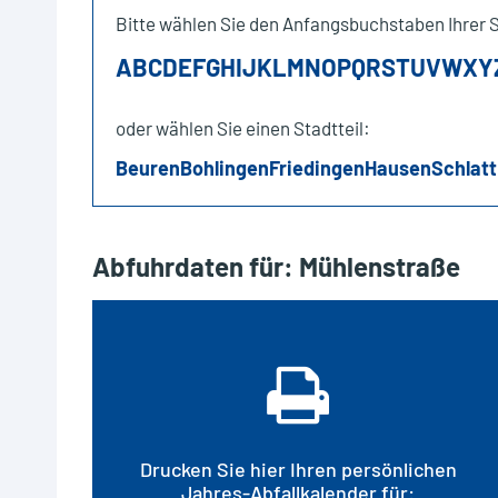
Bitte wählen Sie den Anfangsbuchstaben Ihrer 
A
B
C
D
E
F
G
H
I
J
K
L
M
N
O
P
Q
R
S
T
U
V
W
X
Y
oder wählen Sie einen Stadtteil:
Beuren
Bohlingen
Friedingen
Hausen
Schlatt
Abfuhrdaten für: Mühlenstraße
Drucken Sie hier Ihren persönlichen
Jahres-Abfallkalender für: