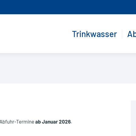
Trinkwasser
A
önnen Sie ihre individuelle Exportdatei im ics-Form
derprogramme) oder im csv-Format herunterladen
ählen Sie das gewünschte Dateiformat:
ics
csv
ählen Sie die Abfallarten aus, die Sie verwenden möchten.
pier
ll
n Abfuhr-Termine
ab Januar 2026
.
 Tonne