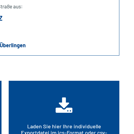
Straße aus:
Z
Überlingen
Laden Sie hier Ihre individuelle
Exportdatei im ics-Format oder csv-