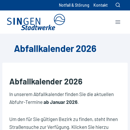
Zum
Notfall & Störung
Kontakt
Inhalt
springen
Hier können Sie ihre individuelle
Exportdatei im ics-Format (für
Kalenderprogramme) oder im csv-
Abfallkalender 2026
Format herunterladen.
Bitte wählen Sie das gewünschte Dateiformat:
ics
csv
Abfallkalender 2026
Bitte wählen Sie die Abfallarten aus, die Sie
verwenden möchten.
In unserem Abfallkalender finden Sie die aktuellen
Abfuhr-Termine
ab Januar 2026
.
Altpapier
Biomüll
Um den für Sie gültigen Bezirk zu finden, steht Ihnen
Gelbe Tonne
Straßensuche zur Verfügung. Klicken Sie hierzu