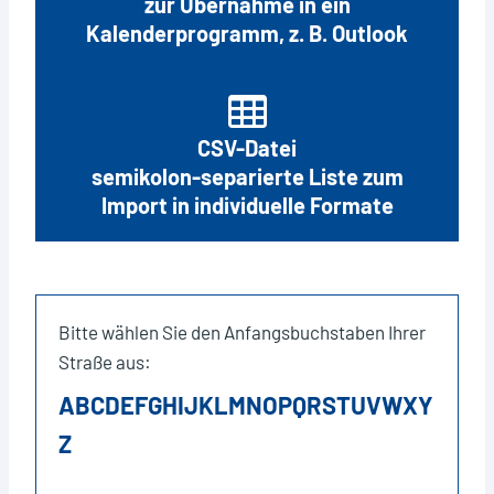
zur Übernahme in ein
Kalenderprogramm, z. B. Outlook
CSV-Datei
semikolon-separierte Liste zum
Import in individuelle Formate
Bitte wählen Sie den Anfangsbuchstaben Ihrer
Straße aus:
A
B
C
D
E
F
G
H
I
J
K
L
M
N
O
P
Q
R
S
T
U
V
W
X
Y
Z