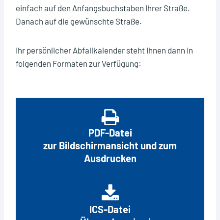
einfach auf den Anfangsbuchstaben Ihrer Straße.
Restmüllabfuhr (schwarzer Deckel) 14-tägig
Danach auf die gewünschte Straße.
Restmüllabfuhr (roter Deckel) alle 4 Wochen
Christbaumabfuhr
Ihr persönlicher Abfallkalender steht Ihnen dann in
folgenden Formaten zur Verfügung:
Wann ist der Wertstoffhof geschlossen
PDF-Datei
zur Bildschirmansicht und zum
Ausdrucken
ICS-Datei