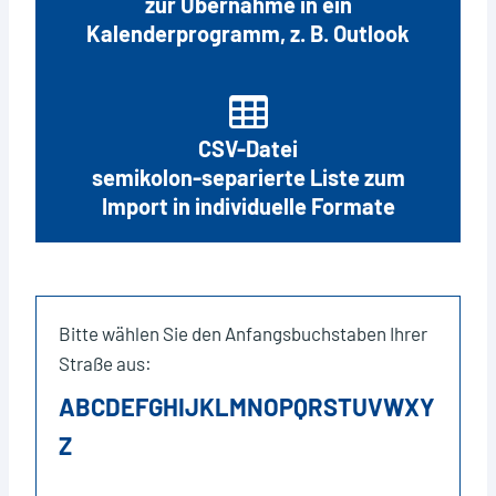
zur Übernahme in ein
Kalenderprogramm, z. B. Outlook
CSV-Datei
semikolon-separierte Liste zum
Import in individuelle Formate
Bitte wählen Sie den Anfangsbuchstaben Ihrer
Straße aus:
A
B
C
D
E
F
G
H
I
J
K
L
M
N
O
P
Q
R
S
T
U
V
W
X
Y
Z