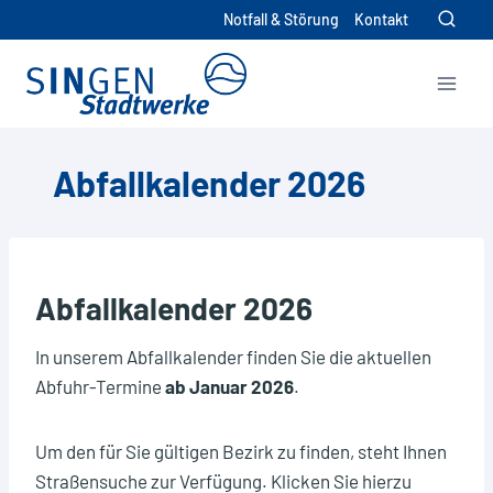
Zum
Notfall & Störung
Kontakt
Inhalt
springen
Hier können Sie ihre individuelle
Exportdatei im ics-Format (für
Kalenderprogramme) oder im csv-
Abfallkalender 2026
Format herunterladen.
Bitte wählen Sie das gewünschte Dateiformat:
ics
csv
Abfallkalender 2026
Bitte wählen Sie die Abfallarten aus, die Sie
verwenden möchten.
In unserem Abfallkalender finden Sie die aktuellen
Abfuhr-Termine
ab Januar 2026
.
Altpapier
Biomüll
Um den für Sie gültigen Bezirk zu finden, steht Ihnen
Gelbe Tonne
Straßensuche zur Verfügung. Klicken Sie hierzu