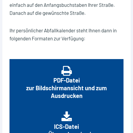
einfach auf den Anfangsbuchstaben Ihrer Straße.
Restmüllabfuhr (schwarzer Deckel) 14-tägig
Danach auf die gewünschte Straße.
Restmüllabfuhr (roter Deckel) alle 4 Wochen
Christbaumabfuhr
Ihr persönlicher Abfallkalender steht Ihnen dann in
folgenden Formaten zur Verfügung:
Wann ist der Wertstoffhof geschlossen
PDF-Datei
zur Bildschirmansicht und zum
Ausdrucken
ICS-Datei