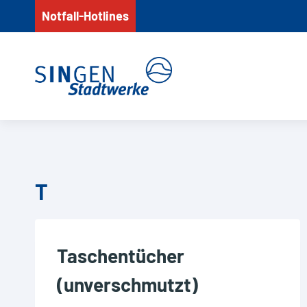
Zum
Notfall-Hotlines
Inhalt
springen
T
Taschentücher
(unverschmutzt)