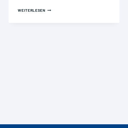
TASCHENLAMPEN
WEITERLESEN
(OHNE
BATTERIE)