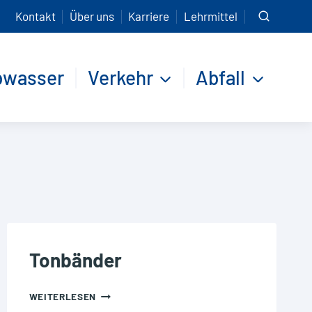
Kontakt
Über uns
Karriere
Lehrmittel
bwasser
Verkehr
Abfall
Tonbänder
TONBÄNDER
WEITERLESEN