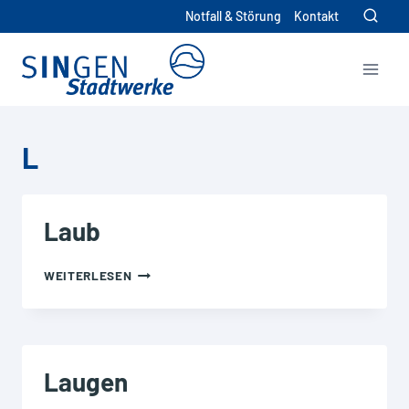
Zum
Notfall & Störung
Kontakt
Inhalt
springen
L
Laub
LAUB
WEITERLESEN
Laugen