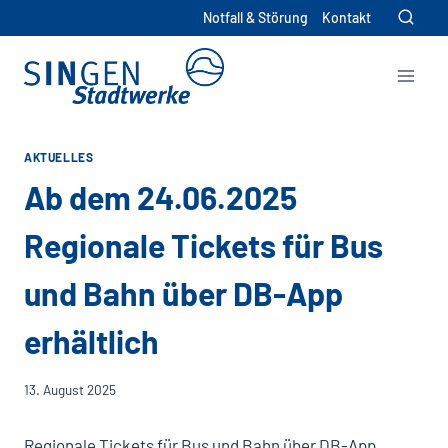
Zum
Notfall & Störung
Kontakt
Inhalt
springen
AKTUELLES
Ab dem 24.06.2025
Regionale Tickets für Bus
und Bahn über DB-App
erhältlich
13. August 2025
Regionale Tickets für Bus und Bahn über DB-App