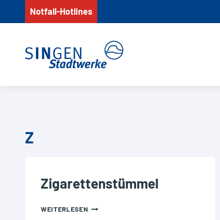
Zum
Notfall-Hotlines
Inhalt
springen
Z
Zigarettenstümmel
ZIGARETTENSTÜMMEL
WEITERLESEN