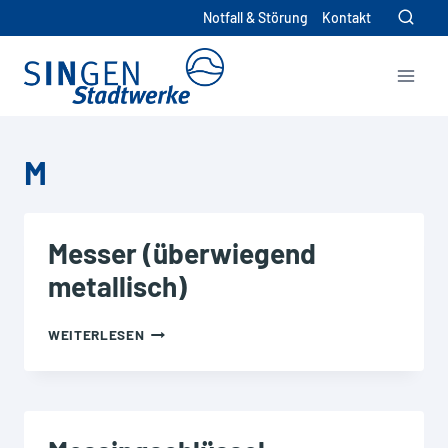
Zum
Notfall & Störung
Kontakt
Inhalt
springen
M
Messer (überwiegend
metallisch)
MESSER
WEITERLESEN
(ÜBERWIEGEND
METALLISCH)